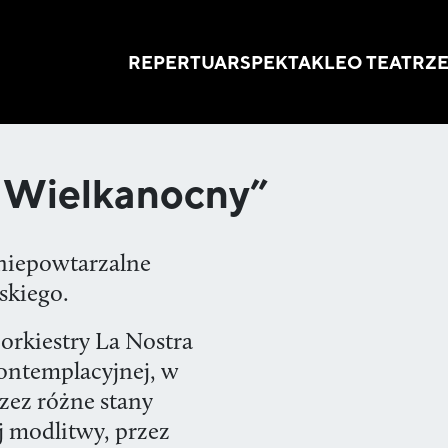
REPERTUAR
SPEKTAKLE
O TEATRZ
t Wielkanocny”
 niepowtarzalne
lskiego.
rkiestry La Nostra
kontemplacyjnej, w
zez różne stany
 modlitwy, przez