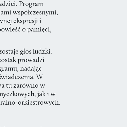
adziei. Program
jami współczesnymi,
nej ekspresji i
opowieść o pamięci,
ostaje głos ludzki.
zostak prowadzi
gramu, nadając
świadczenia. W
wa tu zarówno w
myczkowych, jak i w
ralno-orkiestrowych.