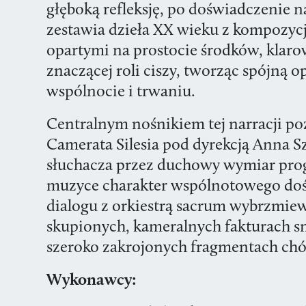
głęboką refleksję, po doświadczenie n
zestawia dzieła XX wieku z kompozyc
opartymi na prostocie środków, klarow
znaczącej roli ciszy, tworząc spójną 
wspólnocie i trwaniu.
Centralnym nośnikiem tej narracji poz
Camerata Silesia pod dyrekcją Anna S
słuchacza przez duchowy wymiar pro
muzyce charakter wspólnotowego do
dialogu z orkiestrą sacrum wybrzmie
skupionych, kameralnych fakturach s
szeroko zakrojonych fragmentach chó
Wykonawcy: