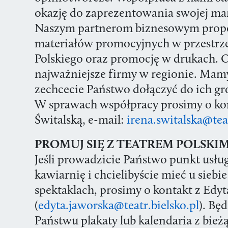
okazję do zaprezentowania swojej ma
Naszym partnerom biznesowym prop
materiałów promocyjnych w przestrz
Polskiego oraz promocję w drukach. O
najważniejsze firmy w regionie. Mamy
zechcecie Państwo dołączyć do ich gr
W sprawach współpracy prosimy o kon
Świtalską, e-mail:
irena.switalska@teat
PROMUJ SIĘ Z TEATREM POLSKI
Jeśli prowadzicie Państwo punkt usług
kawiarnię i chcielibyście mieć u siebi
spektaklach, prosimy o kontakt z Edyt
(
edyta.jaworska@teatr.bielsko.pl
). Bę
Państwu plakaty lub kalendaria z bie