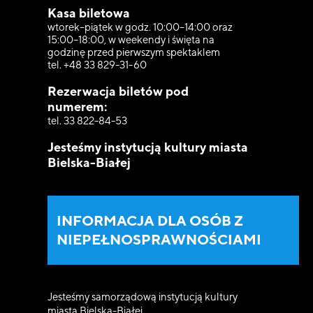
Kasa biletowa
wtorek–piątek w godz. 10:00–14:00 oraz
15:00–18:00, w weekendy i święta na
godzinę przed pierwszym spektaklem
tel. +48 33 829-31-60
Rezerwacja biletów pod
numerem:
tel. 33 822-84-53
Jesteśmy instytucją kultury miasta
Bielska-Białej
INFORMACJA DLA OSÓB Z
NIEPEŁNOSPRAWNOŚCIAMI
Jesteśmy samorządową instytucją kultury
miasta Bielska-Białej