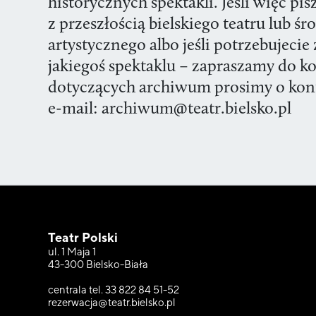
historycznych spektakli. Jeśli więc pi
z przeszłością bielskiego teatru lub ś
artystycznego albo jeśli potrzebujecie 
jakiegoś spektaklu – zapraszamy do k
dotyczących archiwum prosimy o konta
e-mail: archiwum@teatr.bielsko.pl
Teatr Polski
ul. 1 Maja 1
43-300 Bielsko-Biała
centrala tel. 33 822 84 51-52
rezerwacja@teatr.bielsko.pl