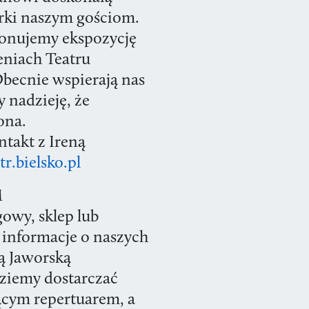
rki naszym gościom.
onujemy ekspozycję
eniach Teatru
becnie wspierają nas
 nadzieję, że
ona.
takt z Ireną
r.bielsko.pl
M
owy, sklep lub
e informacje o naszych
ą Jaworską
dziemy dostarczać
żącym repertuarem, a