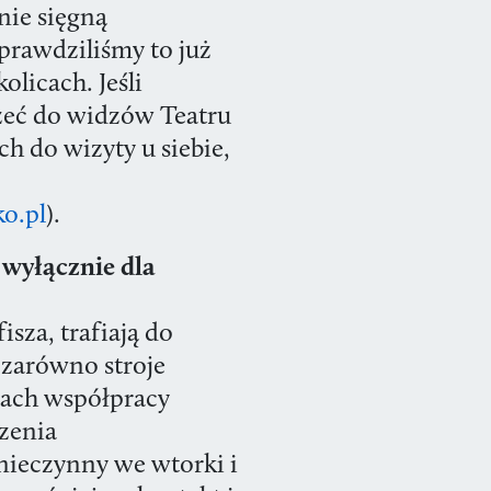
nie sięgną
prawdziliśmy to już
olicach. Jeśli
zeć do widzów Teatru
ch do wizyty u siebie,
ko.pl
).
yłącznie dla
isza, trafiają do
zarówno stroje
mach współpracy
czenia
nieczynny we wtorki i