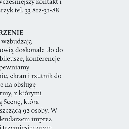
wcześniejszy kontakt i
zyk tel. 33 812-31-88
RZENIE
o wzbudzają
owią doskonałe tło do
bileusze, konferencje
Zapewniamy
ie, ekran i rzutnik do
ce na obsługę
rmy, z którymi
 Scenę, która
szczącą 92 osoby. W
alendarzem imprez
j trzymiesięcznym