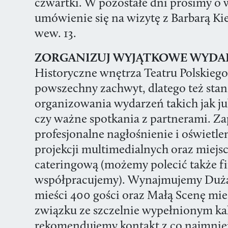
czwartki. W pozostałe dni p
rosimy o 
umówienie się na wizytę z Barbarą Kier
wew. 13.
ZORGANIZUJ WYJĄTKOWE WYDA
Historyczne wnętrza Teatru Polskieg
powszechny zachwyt, dlatego też stan
organizowania wydarzeń takich jak ju
czy ważne spotkania z partnerami. 
profesjonalne nagłośnienie i oświetlen
projekcji multimedialnych oraz miejs
cateringową (możemy polecić także fi
współpracujemy). Wynajmujemy Dużą
mieści 400 gości oraz Małą Scenę mie
związku ze szczelnie wypełnionym k
rekomendujemy kontakt z co najmnie