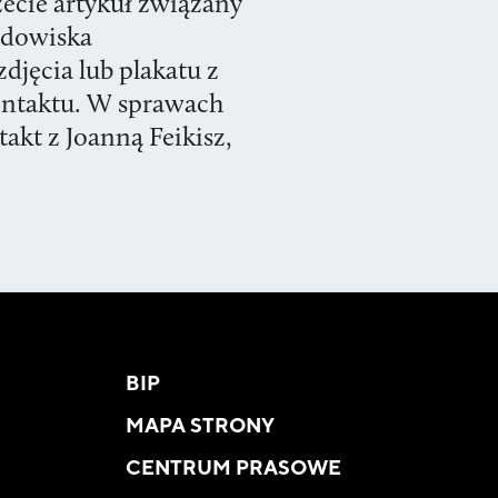
szecie artykuł związany
rodowiska
zdjęcia lub plakatu z
ontaktu. W sprawach
kt z Joanną Feikisz,
BIP
MAPA STRONY
CENTRUM PRASOWE