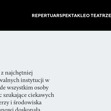
REPERTUAR
SPEKTAKLE
O TEATRZ
 z najchętniej
alnych instytucji w
zede wszystkim osoby
c szukające ciekawych
rzy i środowiska
anowi doskonałą