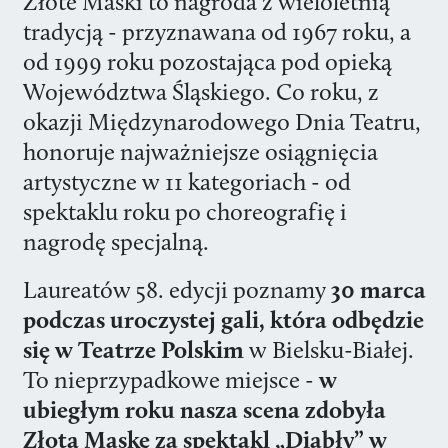
Złote Maski to nagroda z wieloletnią
tradycją - przyznawana od 1967 roku, a
od 1999 roku pozostająca pod opieką
Województwa Śląskiego. Co roku, z
okazji Międzynarodowego Dnia Teatru,
honoruje najważniejsze osiągnięcia
artystyczne w 11 kategoriach - od
spektaklu roku po choreografię i
nagrodę specjalną.
Laureatów 58. edycji poznamy
30 marca
podczas uroczystej gali, która odbędzie
się w Teatrze Polskim
w Bielsku-Białej.
To nieprzypadkowe miejsce -
w
ubiegłym roku nasza scena zdobyła
Złotą Maskę za spektakl „Diabły” w