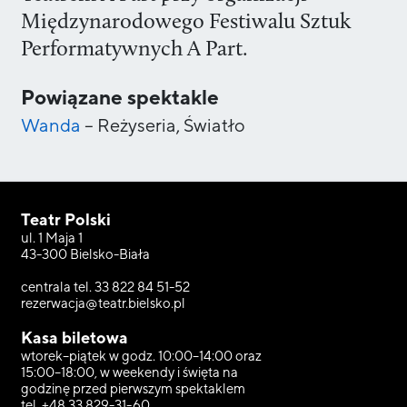
Międzynarodowego Festiwalu Sztuk
Performatywnych A Part.
Powiązane spektakle
Wanda
–
Reżyseria, Światło
Teatr Polski
ul. 1 Maja 1
43-300 Bielsko-Biała
centrala tel. 33 822 84 51-52
rezerwacja@teatr.bielsko.pl
Kasa biletowa
wtorek–piątek w godz. 10:00–14:00 oraz
15:00–18:00, w weekendy i święta na
godzinę przed pierwszym spektaklem
tel. +48 33 829-31-60