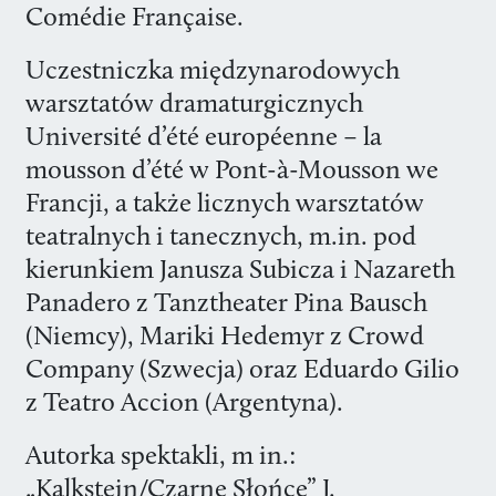
Comédie Française.
Uczestniczka międzynarodowych
warsztatów dramaturgicznych
Université d’été européenne – la
mousson d’été w Pont-à-Mousson we
Francji, a także licznych warsztatów
teatralnych i tanecznych, m.in. pod
kierunkiem Janusza Subicza i Nazareth
Panadero z Tanztheater Pina Bausch
(Niemcy), Mariki Hedemyr z Crowd
Company (Szwecja) oraz Eduardo Gilio
z Teatro Accion (Argentyna).
Autorka spektakli, m in.:
„Kalkstein/Czarne Słońce” J.