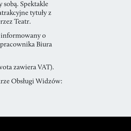
 sobą. Spektakle
rakcyjne tytuły z
rzez Teatr.
e informowany o
z pracownika Biura
wota zawiera VAT).
urze Obsługi Widzów: