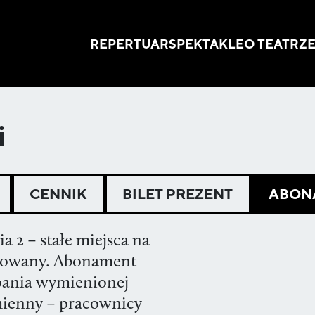
REPERTUAR
SPEKTAKLE
O TEATRZ
i
CENNIK
BILET PREZENT
ABON
a 2 – stałe miejsca na
esowany. Abonament
pania wymienionej
imienny – pracownicy