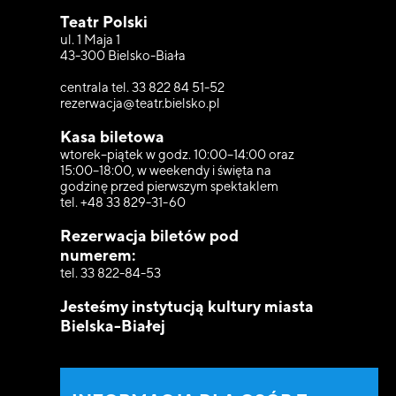
Teatr Polski
ul. 1 Maja 1
43-300 Bielsko-Biała
centrala tel. 33 822 84 51-52
rezerwacja@teatr.bielsko.pl
Kasa biletowa
wtorek–piątek w godz. 10:00–14:00 oraz
15:00–18:00, w weekendy i święta na
godzinę przed pierwszym spektaklem
tel. +48 33 829-31-60
Rezerwacja biletów pod
numerem:
tel. 33 822-84-53
Jesteśmy instytucją kultury miasta
Bielska-Białej