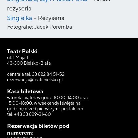
reżyseria
Singielka
–
Reżyseria
Fotografie:
Jacek Poremba
Teatr Polski
ul. 1 Maja 1
43-300 Bielsko-Biała
centrala tel. 33 822 84 51-52
rezerwacja@teatr.bielsko.pl
Kasa biletowa
wtorek–piątek w godz. 10:00–14:00 oraz
15:00–18:00, w weekendy i święta na
godzinę przed pierwszym spektaklem
tel. +48 33 829-31-60
Rezerwacja biletów pod
numerem: