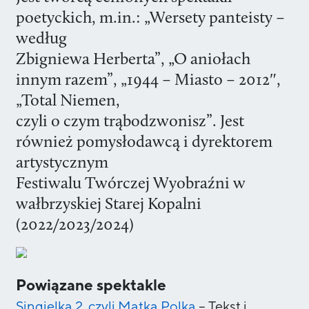
poetyckich, m.in.: „Wersety panteisty –
według
Zbigniewa Herberta”, „O aniołach
innym razem”, „1944 – Miasto – 2012″,
„Total Niemen,
czyli o czym trąbodzwonisz”. Jest
również pomysłodawcą i dyrektorem
artystycznym
Festiwalu Twórczej Wyobraźni w
wałbrzyskiej Starej Kopalni
(2022/2023/2024)
Powiązane spektakle
Singielka 2, czyli Matka Polka
–
Tekst i