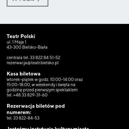
Teatr Polski
ul. 1 Maja 1
43-300 Bielsko-Biała
centrala tel. 33 822 84 51-52
rezerwacja@teatr.bielsko.pl
Kasa biletowa
wtorek–piątek w godz. 10:00–14:00 oraz
15:00–18:00, w weekendy i święta na
godzinę przed pierwszym spektaklem
tel. +48 33 829-31-60
Rezerwacja biletów pod
numerem:
tel. 33 822-84-53
Jesteśmy instytucją kultury miasta