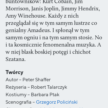
buntowników: Kurt Cobain, Jim
Morrison, Janis Joplin, Jimmy Hendrix,
Amy Winehouse. Każdy z nich
przeglądał się w tym samym lustrze co
genialny Amadeus. I spłonął w tym
samym ogniu i na tym samym stosie. No
i ta kosmicznie fenomenalna muzyka. A
w niej blask boskiej potęgi i chichot
Szatana.
Twórcy
Autor
–
Peter Shaffer
Reżyseria
–
Robert Talarczyk
Kostiumy
–
Barbara Ptak
Scenografia
–
Grzegorz
Policiński