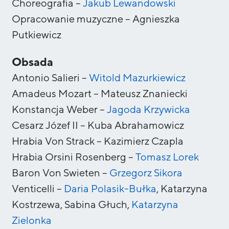
Choreografia
–
Jakub
Lewandowski
Opracowanie muzyczne
–
Agnieszka
Putkiewicz
Obsada
Antonio Salieri
–
Witold
Mazurkiewicz
Amadeus Mozart
–
Mateusz Znaniecki
Konstancja Weber
–
Jagoda
Krzywicka
Cesarz Józef II
–
Kuba Abrahamowicz
Hrabia Von Strack
–
Kazimierz Czapla
Hrabia Orsini Rosenberg
–
Tomasz
Lorek
Baron Von Swieten
–
Grzegorz
Sikora
Venticelli
–
Daria
Polasik-Bułka
,
Katarzyna
Kostrzewa,
Sabina Głuch,
Katarzyna
Zielonka