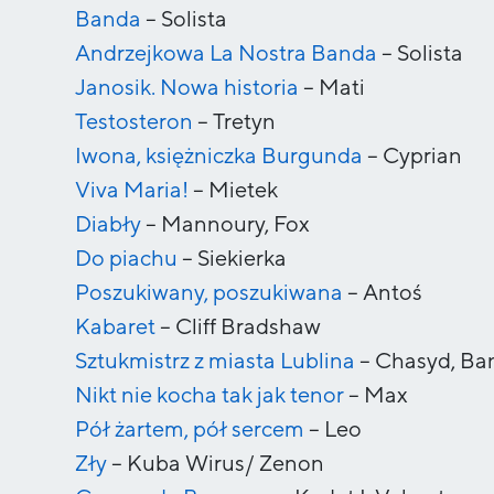
Banda
–
Solista
Andrzejkowa La Nostra Banda
–
Solista
Janosik. Nowa historia
–
Mati
Testosteron
–
Tretyn
Iwona, księżniczka Burgunda
–
Cyprian
Viva Maria!
–
Mietek
Diabły
–
Mannoury, Fox
Do piachu
–
Siekierka
Poszukiwany, poszukiwana
–
Antoś
Kabaret
–
Cliff Bradshaw
Sztukmistrz z miasta Lublina
–
Chasyd, Ba
Nikt nie kocha tak jak tenor
–
Max
Pół żartem, pół sercem
–
Leo
Zły
–
Kuba Wirus/ Zenon