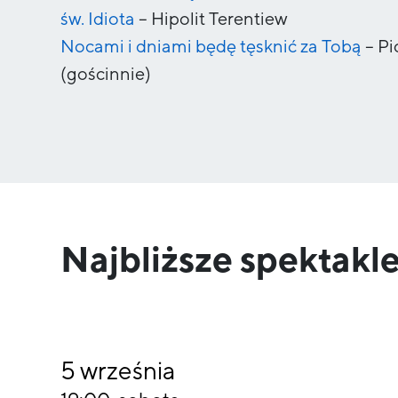
św. Idiota
–
Hipolit Terentiew
Nocami i dniami będę tęsknić za Tobą
–
Pi
(gościnnie)
Najbliższe spektakle
5
września