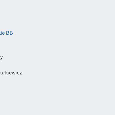
kie BB
–
y
urkiewicz