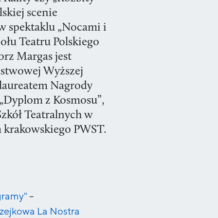
lskiej scenie
 w spektaklu „Nocami i
ołu Teatru Polskiego
orz Margas jest
ństwowej Wyższej
e laureatem Nagrody
u „Dyplom z Kosmosu”,
Szkół Teatralnych w
im krakowskiego PWST.
gramy"
–
zejkowa La Nostra