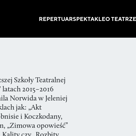
REPERTUAR
SPEKTAKLE
O TEATRZ
zej Szkoły Teatralnej
 latach 2015–2016
la Norwida w Jeleniej
lach jak: „Akt
bnisie i Koczkodany,
tum, „Zimowa opowieść”
 Kality czy „Rozbity