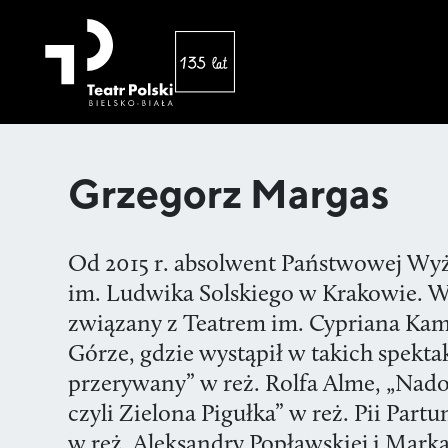
Grzegorz Margas
Od 2015 r. absolwent Państwowej Wyżs
im. Ludwika Solskiego w Krakowie. W
związany z Teatrem im. Cypriana Kami
Górze, gdzie wystąpił w takich spektak
przerywany” w reż. Rolfa Alme, „Nado
czyli Zielona Pigułka” w reż. Pii Par
w reż. Aleksandry Popławskiej i Marka