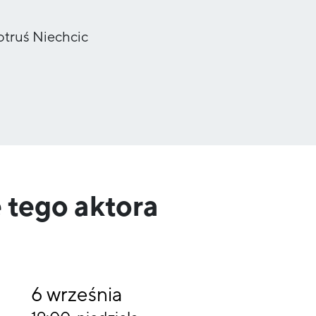
otruś Niechcic
 tego aktora
6
września