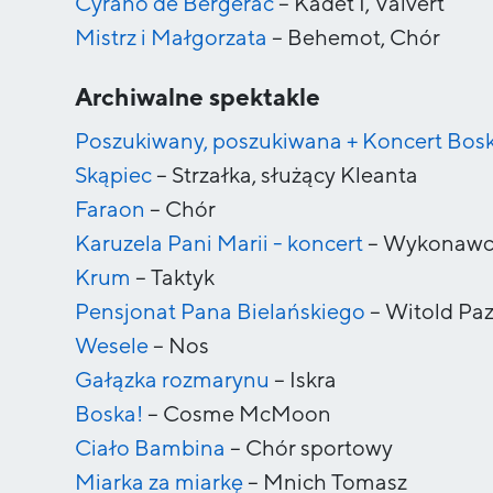
Cyrano de Bergerac
–
Kadet I, Valvert
Mistrz i Małgorzata
–
Behemot, Chór
Archiwalne spektakle
Poszukiwany, poszukiwana + Koncert Bos
Skąpiec
–
Strzałka, służący Kleanta
Faraon
–
Chór
Karuzela Pani Marii - koncert
–
Wykonawc
Krum
–
Taktyk
Pensjonat Pana Bielańskiego
–
Witold Paz
Wesele
–
Nos
Gałązka rozmarynu
–
Iskra
Boska!
–
Cosme McMoon
Ciało Bambina
–
Chór sportowy
Miarka za miarkę
–
Mnich Tomasz